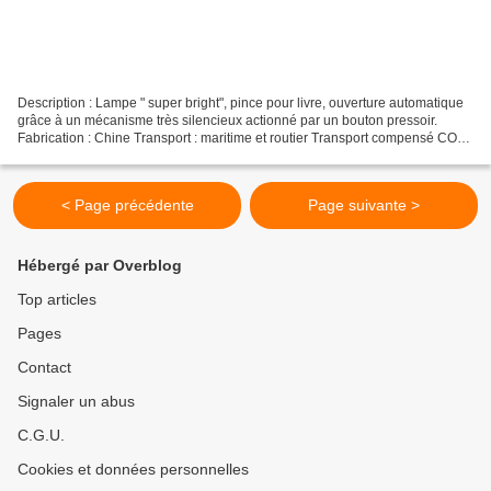
Description : Lampe " super bright", pince pour livre, ouverture automatique
grâce à un mécanisme très silencieux actionné par un bouton pressoir.
Fabrication : Chine Transport : maritime et routier Transport compensé CO² :
Oui 100% pour + d'info cliquez...
< Page précédente
Page suivante >
Hébergé par Overblog
Top articles
Pages
Contact
Signaler un abus
C.G.U.
Cookies et données personnelles