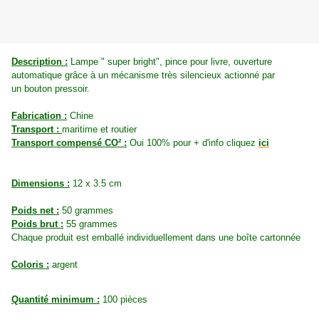
Description :
Lampe " super bright", pince pour livre, ouverture
automatique grâce à un mécanisme très silencieux actionné par
un bouton pressoir.
Fabrication :
Chine
Transport :
maritime et routier
Transport compensé CO² :
Oui 100% pour + d'info cliquez
ici
Dimensions :
12 x 3.5 cm
Poids net :
50 grammes
Poids brut :
55 grammes
Chaque produit est emballé individuellement dans une boîte cartonnée
Coloris :
argent
Quantité minimum :
100 pièces