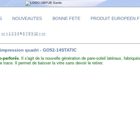
S
NOUVEAUTES
BONNE FETE
PRODUIT EUROPEEN.
20
<<
<
1
2
3
4
6
7
8
9
10
>
>>
5
es impression quadri - GO52-14STATIC
o-perforés
. Il s'agit de la nouvelle génération de pare-soleil latéraux, fabriqu
 trace. Il permet de baisser la vitre sans devoir le retirer.