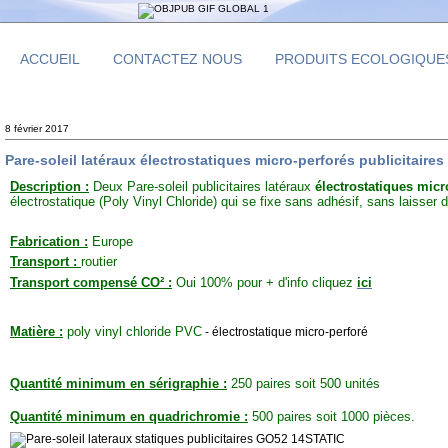
ACCUEIL
CONTACTEZ NOUS
PRODUITS ECOLOGIQUE
8 février 2017
Pare-soleil latéraux électrostatiques micro-perforés publicitair
Description :
Deux Pare-soleil publicitaires latéraux
électrostatiques micr
électrostatique (Poly Vinyl Chloride) qui se fixe sans adhésif, sans laisser de
Fabrication :
Europe
Transport :
routier
Transport compensé CO² :
Oui 100% pour + d'info cliquez
ici
Matière :
poly vinyl chloride PVC
- électrostatique micro-perforé
Quantité minimum en sérigraphie :
250 paires soit 500 unités
Quantité minimum en quadrichromie :
500 paires soit 1000 pièces.