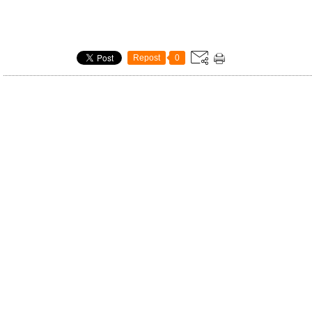
Repost
0