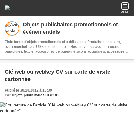
MENU
Objets publicitaires promotionnels et
événementiels
Plate forme d'objets promotionnels et publicitaires. Produits sur mesure,
événementiel, clés USB, électronique, stylos, crayons, sacs, bagagerie,
parapluies, textile, accessoires de bureau et scolaire, gadgets, accessoires
automobiles, boissons, plantes, bonbons, accessoires de sports, jeux et
plein air, porte-clés,
Clé web ou webkey CV sur carte de visite
cartonnée
Publié le 30/10/2012 à 13:39
Par
Objets publicitaires OBPUB