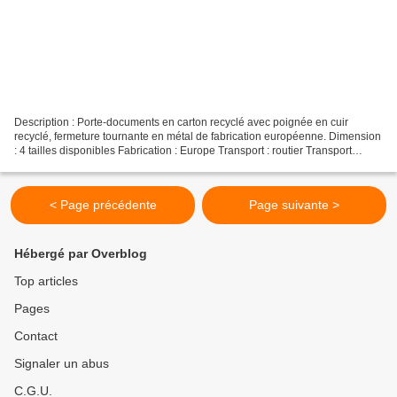
Description : Porte-documents en carton recyclé avec poignée en cuir
recyclé, fermeture tournante en métal de fabrication européenne. Dimension
: 4 tailles disponibles Fabrication : Europe Transport : routier Transport
compensé CO² : Oui 100% pour + d'info...
< Page précédente
Page suivante >
Hébergé par Overblog
Top articles
Pages
Contact
Signaler un abus
C.G.U.