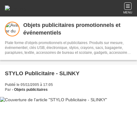
MENU
Objets publicitaires promotionnels et
événementiels
Plate forme d'objets promotionnels et publicitaires. Produits sur mesure,
événementiel, clés USB, électronique, stylos, crayons, sacs, bagagerie,
parapluies, textile, accessoires de bureau et scolaire, gadgets, accessoires
automobiles, boissons, plantes, bonbons, accessoires de sports, jeux et
plein air, porte-clés,
STYLO Publicitaire - SLINKY
Publié le 05/11/2005 à 17:05
Par
- Objets publicitaires