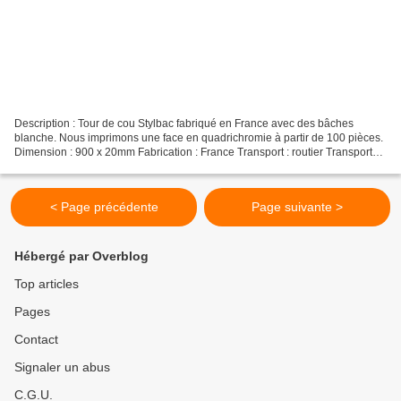
Description : Tour de cou Stylbac fabriqué en France avec des bâches
blanche. Nous imprimons une face en quadrichromie à partir de 100 pièces.
Dimension : 900 x 20mm Fabrication : France Transport : routier Transport
compensé CO² : Oui 100% pour + d'info...
< Page précédente
Page suivante >
Hébergé par Overblog
Top articles
Pages
Contact
Signaler un abus
C.G.U.