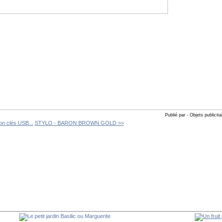
Publié par - Objets publicita
on clés USB...
STYLO - BARON BROWN GOLD >>