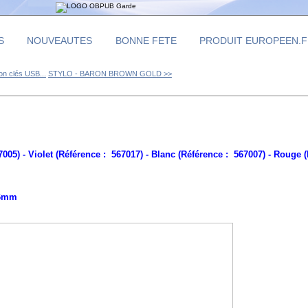
S
NOUVEAUTES
BONNE FETE
PRODUIT EUROPEEN.
on clés USB...
STYLO - BARON BROWN GOLD >>
7005) -
Violet (Référence : 567017) -
Blanc (Référence : 567007) -
Rouge (
 6mm