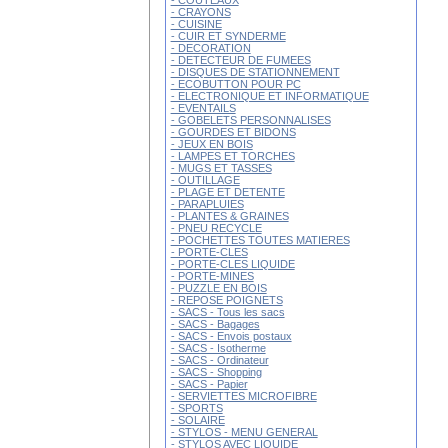
- COUTEAUX
- CRAYONS
- CUISINE
- CUIR ET SYNDERME
- DECORATION
- DETECTEUR DE FUMEES
- DISQUES DE STATIONNEMENT
- ECOBUTTON POUR PC
- ELECTRONIQUE ET INFORMATIQUE
- EVENTAILS
- GOBELETS PERSONNALISES
- GOURDES ET BIDONS
- JEUX EN BOIS
- LAMPES ET TORCHES
- MUGS ET TASSES
- OUTILLAGE
- PLAGE ET DETENTE
- PARAPLUIES
- PLANTES & GRAINES
- PNEU RECYCLE
- POCHETTES TOUTES MATIERES
- PORTE-CLES
- PORTE-CLES LIQUIDE
- PORTE-MINES
- PUZZLE EN BOIS
- REPOSE POIGNETS
- SACS - Tous les sacs
- SACS - Bagages
- SACS - Envois postaux
- SACS - Isotherme
- SACS - Ordinateur
- SACS - Shopping
- SACS - Papier
- SERVIETTES MICROFIBRE
- SPORTS
- SOLAIRE
- STYLOS - MENU GENERAL
- STYLOS AVEC LIQUIDE