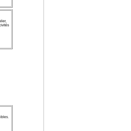
lier,
civités
ibles.