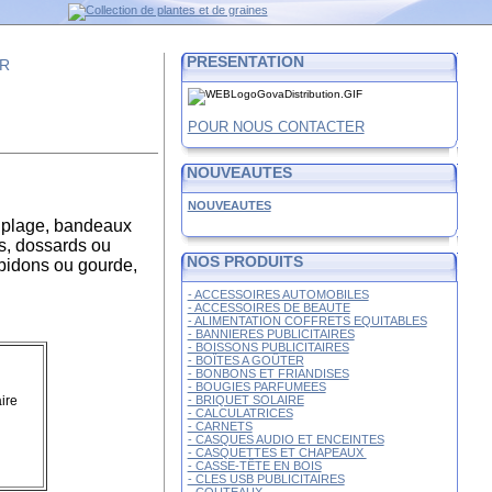
PRESENTATION
FR
POUR NOUS CONTACTER
NOUVEAUTES
NOUVEAUTES
de plage, bandeaux
rs, dossards ou
NOS PRODUITS
 bidons ou gourde,
- ACCESSOIRES AUTOMOBILES
- ACCESSOIRES DE BEAUTE
- ALIMENTATION COFFRETS EQUITABLES
- BANNIERES PUBLICITAIRES
- BOISSONS PUBLICITAIRES
- BOÎTES A GOÛTER
- BONBONS ET FRIANDISES
- BOUGIES PARFUMEES
- BRIQUET SOLAIRE
ire
- CALCULATRICES
- CARNETS
- CASQUES AUDIO ET ENCEINTES
- CASQUETTES ET CHAPEAUX
- CASSE-TÊTE EN BOIS
- CLES USB PUBLICITAIRES