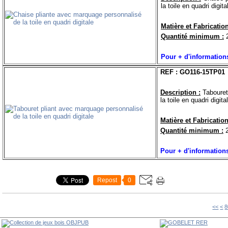
la toile en quadri digita
Matière et Fabrication
Quantité minimum :
2
Pour + d'information
REF : GO116-15TP01
Description :
Tabouret
la toile en quadri digita
Matière et Fabrication
Quantité minimum :
2
Pour + d'information
Repost
0
1
2
3
4
5
6
7
<<
<
8