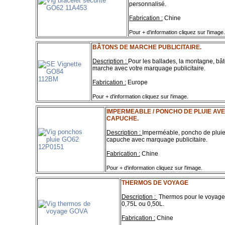
personnalisé.
Fabrication :
Chine
Pour + d'information cliquez sur l'image.
BÂTONS DE MARCHE PUBLICITAIRE.
Description :
Pour les ballades, la montagne, bâ
marche avec votre marquage publicitaire.
Fabrication :
Europe
Pour + d'information cliquez sur l'image.
IMPERMEABLE / PONCHO DE PLUIE AV
CAPUCHE.
Description :
Imperméable, poncho de plui
capuche avec marquage publicitaire.
F
abrication :
Chine
Pour + d'information cliquez sur l'image.
THERMOS DE VOYAGE
Description :
Thermos pour le voyage
0,75L ou 0,50L.
Fabrication :
Chine