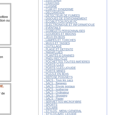
- COUTEAUX
- CRAYONS
- CUISINE
- CUIR ET SYNDERME
- DECORATION
- DETECTEUR DE FUMEES
ofibre
- DISQUES DE STATIONNEMENT
tion ou
- ECOBUTTON POUR PC
- ELECTRONIQUE ET INFORMATIQUE
- EVENTAILS
- GOBELETS PERSONNALISES
- GOURDES ET BIDONS
- JEUX EN BOIS
- LAMPES ET TORCHES
- MUGS ET TASSES
- OUTILLAGE
- PLAGE ET DETENTE
- PARAPLUIES
- PLANTES & GRAINES
 en
- PNEU RECYCLE
- POCHETTES TOUTES MATIERES
- PORTE-CLES
- PORTE-CLES LIQUIDE
- PORTE-MINES
- PUZZLE EN BOIS
- REPOSE POIGNETS
- SACS - Tous les sacs
- SACS - Bagages
RE.
- SACS - Envois postaux
- SACS - Isotherme
- SACS - Ordinateur
r de
- SACS - Shopping
- SACS - Papier
- SERVIETTES MICROFIBRE
- SPORTS
- SOLAIRE
- STYLOS - MENU GENERAL
- STYLOS AVEC LIQUIDE