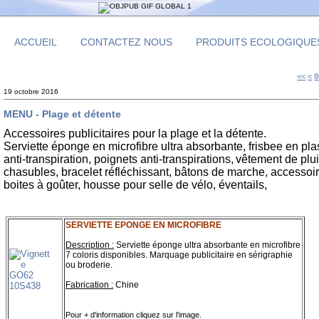
ACCUEIL
CONTACTEZ NOUS
PRODUITS ECOLOGIQUE
1
2
3
4
5
6
7
<<
<
8
19 octobre 2016
MENU - Plage et détente
Accessoires publicitaires pour la plage et la détente.
Serviette éponge en microfibre ultra absorbante, frisbee en pla
anti-transpiration, poignets anti-transpirations,
vêtement de plui
chasubles, bracelet réfléchissant, bâtons de marche, accessoi
boites à goûter, housse pour selle de vélo, éventails,
SERVIETTE EPONGE EN MICROFIBRE
Description :
Serviette éponge ultra absorbante en microfibre
7 coloris disponibles. Marquage publicitaire en sérigraphie
ou broderie.
Fabrication :
Chine
Pour + d'information cliquez sur l'image.