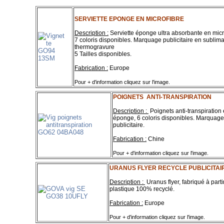
SERVIETTE EPONGE EN MICROFIBRE
Description :
Serviette éponge ultra absorbante en micr
7 coloris disponibles. Marquage publicitaire en sublima
thermogravure
5 Tailles disponibles.
Fabrication :
Europe
Pour + d'information cliquez sur l'image.
POIGNETS ANTI-TRANSPIRATION
Description :
Poignets anti-transpiration
éponge, 6 coloris disponibles. Marquage
publicitaire.
Fabrication :
Chine
Pour + d'information cliquez sur l'image.
URANUS FLYER RECYCLE PUBLICITAI
Description :
Uranus flyer, fabriqué à parti
plastique 100% recyclé.
Fabrication :
Europe
Pour + d'information cliquez sur l'image.