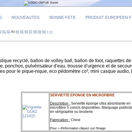
S
NOUVEAUTES
BONNE FETE
PRODUIT EUROPEEN.
0
0
0
0
0
0
0
100
200
300
400
500
600
700
800
900
1000
0
81
82
84
85
86
87
88
89
90
>
>>
83
stique recyclé, ballon de volley ball, ballon de foot, raquettes 
e, ponchos, pulvérisateur d'eau, trousse d'urgence et de secou
res pour le pique-nique, eco pédomètre co², mini casque audio,
SERVIETTE EPONGE EN MICROFIBRE
Description :
Serviette éponge ultra absorbante en
microfibre
5 coloris disponibles. Marquage publicita
en sérigraphie ou broderie.
Fabrication :
Chine
Pour + d'information cliquez sur l'image.