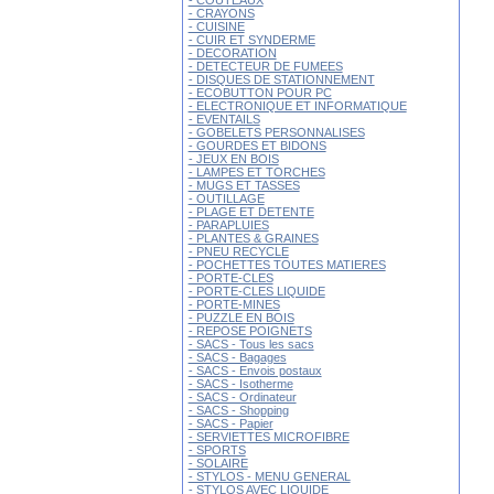
- COUTEAUX
- CRAYONS
- CUISINE
- CUIR ET SYNDERME
- DECORATION
- DETECTEUR DE FUMEES
- DISQUES DE STATIONNEMENT
- ECOBUTTON POUR PC
- ELECTRONIQUE ET INFORMATIQUE
- EVENTAILS
- GOBELETS PERSONNALISES
- GOURDES ET BIDONS
- JEUX EN BOIS
- LAMPES ET TORCHES
- MUGS ET TASSES
- OUTILLAGE
- PLAGE ET DETENTE
- PARAPLUIES
- PLANTES & GRAINES
- PNEU RECYCLE
- POCHETTES TOUTES MATIERES
- PORTE-CLES
- PORTE-CLES LIQUIDE
- PORTE-MINES
- PUZZLE EN BOIS
- REPOSE POIGNETS
- SACS - Tous les sacs
- SACS - Bagages
- SACS - Envois postaux
- SACS - Isotherme
- SACS - Ordinateur
- SACS - Shopping
- SACS - Papier
- SERVIETTES MICROFIBRE
- SPORTS
- SOLAIRE
- STYLOS - MENU GENERAL
- STYLOS AVEC LIQUIDE