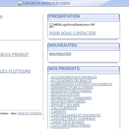
PRESENTATION
FR
POUR NOUS CONTACTER
NOUVEAUTES
NOUVEAUTES
NOS PRODUITS
- ACCESSOIRES AUTOMOBILES
- ACCESSOIRES DE BEAUTE
- ALIMENTATION COFFRETS EQUITABLES
- BANNIERES PUBLICITAIRES
- BOISSONS PUBLICITAIRES
- BOÎTES A GOÛTER
- BONBONS ET FRIANDISES
- BOUGIES PARFUMEES
- BRIQUET SOLAIRE
- CALCULATRICES
- CARNETS
citaires
-
dans
OBJETS LIQUIDES
- CASQUES AUDIO ET ENCEINTES
- CASQUETTES ET CHAPEAUX
- CASSE-TÊTE EN BOIS
- CLES USB PUBLICITAIRES