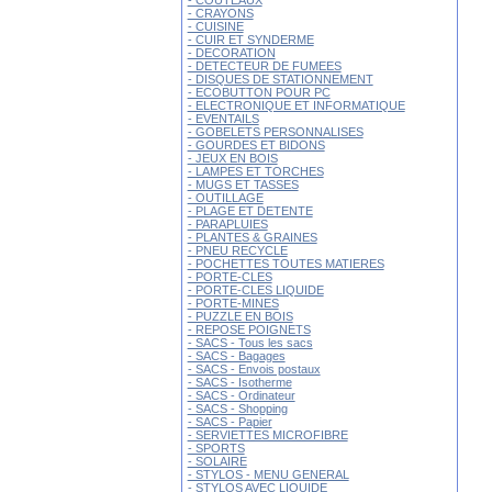
- COUTEAUX
- CRAYONS
- CUISINE
- CUIR ET SYNDERME
- DECORATION
- DETECTEUR DE FUMEES
- DISQUES DE STATIONNEMENT
- ECOBUTTON POUR PC
- ELECTRONIQUE ET INFORMATIQUE
- EVENTAILS
- GOBELETS PERSONNALISES
- GOURDES ET BIDONS
- JEUX EN BOIS
- LAMPES ET TORCHES
- MUGS ET TASSES
- OUTILLAGE
- PLAGE ET DETENTE
- PARAPLUIES
- PLANTES & GRAINES
- PNEU RECYCLE
- POCHETTES TOUTES MATIERES
- PORTE-CLES
- PORTE-CLES LIQUIDE
- PORTE-MINES
- PUZZLE EN BOIS
- REPOSE POIGNETS
- SACS - Tous les sacs
- SACS - Bagages
- SACS - Envois postaux
- SACS - Isotherme
- SACS - Ordinateur
- SACS - Shopping
- SACS - Papier
- SERVIETTES MICROFIBRE
- SPORTS
- SOLAIRE
- STYLOS - MENU GENERAL
- STYLOS AVEC LIQUIDE