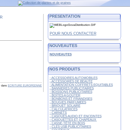
PRESENTATION
FR
POUR NOUS CONTACTER
NOUVEAUTES
NOUVEAUTES
NOS PRODUITS
- ACCESSOIRES AUTOMOBILES
- ACCESSOIRES DE BEAUTE
- ALIMENTATION COFFRETS EQUITABLES
-
dans
ECRITURE EUROPEENNE
- BANNIERES PUBLICITAIRES
- BOISSONS PUBLICITAIRES
- BOÎTES A GOÛTER
- BONBONS ET FRIANDISES
- BOUGIES PARFUMEES
- BRIQUET SOLAIRE
- CALCULATRICES
- CARNETS
- CASQUES AUDIO ET ENCEINTES
- CASQUETTES ET CHAPEAUX
- CASSE-TÊTE EN BOIS
- CLES USB PUBLICITAIRES