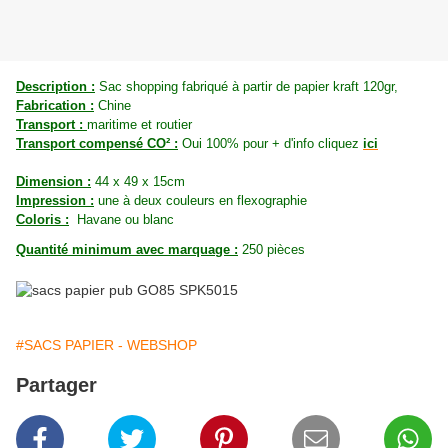
Description :
Sac shopping fabriqué à partir de papier kraft 120gr,
Fabrication :
Chine
Transport :
maritime et routier
Transport compensé CO² :
Oui 100% pour + d'info cliquez
ici
Dimension :
44 x 49 x 15cm
Impression :
une à deux couleurs en flexographie
Coloris :
Havane ou blanc
Quantité minimum avec marquage :
250 pièces
#SACS PAPIER - WEBSHOP
Partager