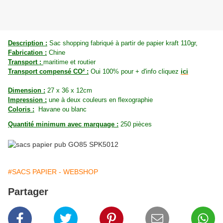
Description :
Sac shopping fabriqué à partir de papier kraft 110gr,
Fabrication :
Chine
Transport :
maritime et routier
Transport compensé CO² :
Oui 100% pour + d'info cliquez
ici
Dimension :
27 x 36 x 12cm
Impression :
une à deux couleurs en flexographie
Coloris :
Havane ou blanc
Quantité minimum avec marquage :
250 pièces
#SACS PAPIER - WEBSHOP
Partager