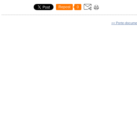
Repost
0
<< Porte-documen