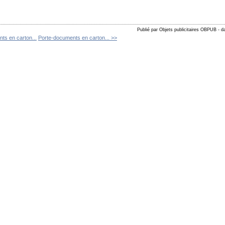
Publié par Objets publicitaires OBPUB
-
d
ts en carton...
Porte-documents en carton... >>