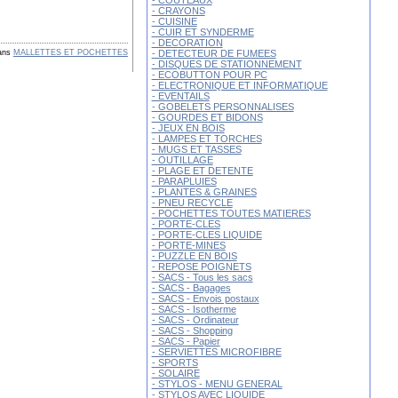
- COUTEAUX
- CRAYONS
- CUISINE
- CUIR ET SYNDERME
- DECORATION
- DETECTEUR DE FUMEES
ans
MALLETTES ET POCHETTES
- DISQUES DE STATIONNEMENT
- ECOBUTTON POUR PC
- ELECTRONIQUE ET INFORMATIQUE
- EVENTAILS
- GOBELETS PERSONNALISES
- GOURDES ET BIDONS
- JEUX EN BOIS
- LAMPES ET TORCHES
- MUGS ET TASSES
- OUTILLAGE
- PLAGE ET DETENTE
- PARAPLUIES
- PLANTES & GRAINES
- PNEU RECYCLE
- POCHETTES TOUTES MATIERES
- PORTE-CLES
- PORTE-CLES LIQUIDE
- PORTE-MINES
- PUZZLE EN BOIS
- REPOSE POIGNETS
- SACS - Tous les sacs
- SACS - Bagages
- SACS - Envois postaux
- SACS - Isotherme
- SACS - Ordinateur
- SACS - Shopping
- SACS - Papier
- SERVIETTES MICROFIBRE
- SPORTS
- SOLAIRE
- STYLOS - MENU GENERAL
- STYLOS AVEC LIQUIDE