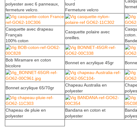
Casqu
polyester avec 6 panneaux,
lourd
ferme
fermeture velcro.
Fermeture velcro
Casquette avec drapeau
Casqu
Casquette polaire avec
Français
coton.
oreilles.
100% coton
Bande
Bob Miramare en coton
Bonnet en acrylique 45gr
Bonnet
bicolore
Chapeau Australia en
Chape
Bonnet acrylique 65/70gr
polyester
polyes
Chapeau de pluie en
Bandana en coton et
Banda
polyester
polyester
polyes