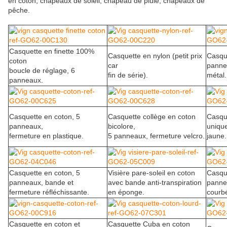
en coton, chapeaux de soleil, chapeau de pluie, chapeaux de
pêche.
Casquette en finette 100%
Casquette en nylon (petit prix
Casque
coton
car
panne
boucle de réglage, 6
fin de série).
métal.
panneaux.
Casquette en coton, 5
Casquette collège en coton
Casque
panneaux,
bicolore,
uniqu
fermeture en plastique.
5 panneaux, fermeture velcro.
jaune.
Casquette en coton, 5
Visière pare-soleil en coton
Casque
panneaux, bande et
avec bande anti-transpiration
pannea
fermeture réfléchissante.
en éponge.
courb
Casquette en coton et
Casquette Cuba en coton