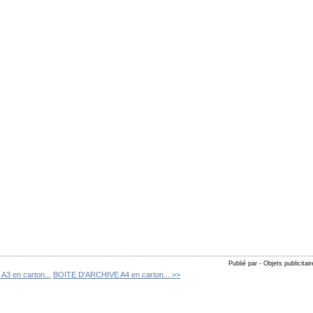
Publié par - Objets publicitai
3 en carton...
BOITE D'ARCHIVE A4 en carton... >>