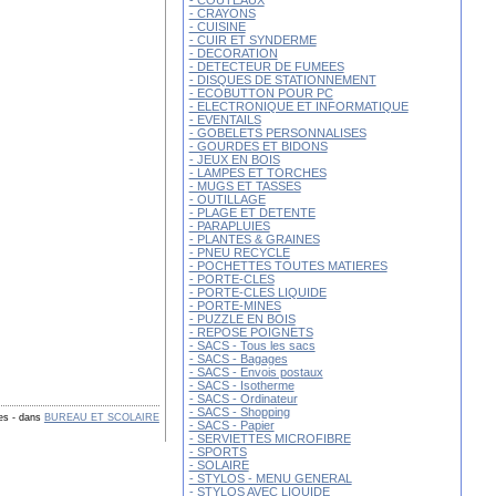
- COUTEAUX
- CRAYONS
- CUISINE
- CUIR ET SYNDERME
- DECORATION
- DETECTEUR DE FUMEES
- DISQUES DE STATIONNEMENT
- ECOBUTTON POUR PC
- ELECTRONIQUE ET INFORMATIQUE
- EVENTAILS
- GOBELETS PERSONNALISES
- GOURDES ET BIDONS
- JEUX EN BOIS
- LAMPES ET TORCHES
- MUGS ET TASSES
- OUTILLAGE
- PLAGE ET DETENTE
- PARAPLUIES
- PLANTES & GRAINES
- PNEU RECYCLE
- POCHETTES TOUTES MATIERES
- PORTE-CLES
- PORTE-CLES LIQUIDE
- PORTE-MINES
- PUZZLE EN BOIS
- REPOSE POIGNETS
- SACS - Tous les sacs
- SACS - Bagages
- SACS - Envois postaux
- SACS - Isotherme
- SACS - Ordinateur
- SACS - Shopping
res
-
dans
BUREAU ET SCOLAIRE
- SACS - Papier
- SERVIETTES MICROFIBRE
- SPORTS
- SOLAIRE
- STYLOS - MENU GENERAL
- STYLOS AVEC LIQUIDE