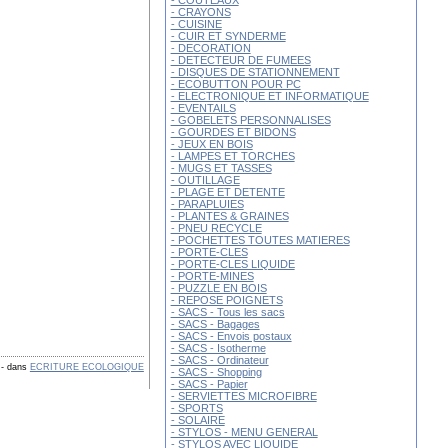
- COUTEAUX
- CRAYONS
- CUISINE
- CUIR ET SYNDERME
- DECORATION
- DETECTEUR DE FUMEES
- DISQUES DE STATIONNEMENT
- ECOBUTTON POUR PC
- ELECTRONIQUE ET INFORMATIQUE
- EVENTAILS
- GOBELETS PERSONNALISES
- GOURDES ET BIDONS
- JEUX EN BOIS
- LAMPES ET TORCHES
- MUGS ET TASSES
- OUTILLAGE
- PLAGE ET DETENTE
- PARAPLUIES
- PLANTES & GRAINES
- PNEU RECYCLE
- POCHETTES TOUTES MATIERES
- PORTE-CLES
- PORTE-CLES LIQUIDE
- PORTE-MINES
- PUZZLE EN BOIS
- REPOSE POIGNETS
- SACS - Tous les sacs
- SACS - Bagages
- SACS - Envois postaux
- SACS - Isotherme
- SACS - Ordinateur
-
dans
ECRITURE ECOLOGIQUE
- SACS - Shopping
- SACS - Papier
- SERVIETTES MICROFIBRE
- SPORTS
- SOLAIRE
- STYLOS - MENU GENERAL
- STYLOS AVEC LIQUIDE