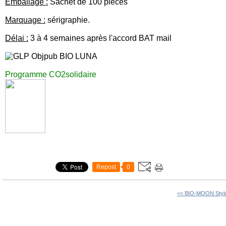
Emballage :
Sachet de 100 pièces
Marquage :
sérigraphie.
Délai :
3 à 4 semaines après l'accord BAT mail
Programme CO2solidaire
Repost
0
<< BIO-MOON Stylo 