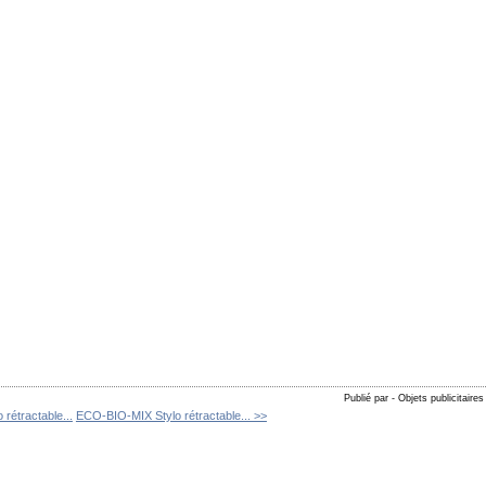
Publié par - Objets publicitaires
rétractable...
ECO-BIO-MIX Stylo rétractable... >>