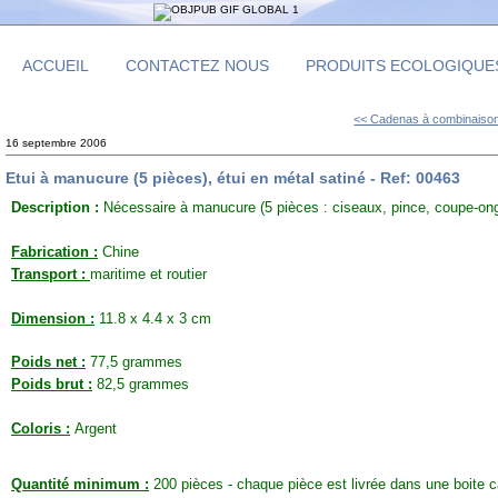
ACCUEIL
CONTACTEZ NOUS
PRODUITS ECOLOGIQUE
<< Cadenas à combinaison
16 septembre 2006
Etui à manucure (5 pièces), étui en métal satiné - Ref: 00463
Description :
Nécessaire à manucure (5 pièces : ciseaux, pince, coupe-ongl
Fabrication :
Chine
Transport :
maritime et routier
Dimension :
11.8 x 4.4 x 3 cm
Poids net :
77,5 grammes
Poids brut :
82,5 grammes
Coloris :
Argent
Quantité minimum :
200 pièces - chaque pièce est livrée dans une boite c