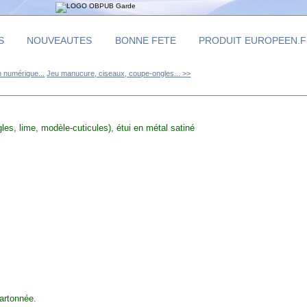
S
NOUVEAUTES
BONNE FETE
PRODUIT EUROPEEN.
 numérique...
Jeu manucure, ciseaux, coupe-ongles... >>
es, lime, modèle-cuticules), étui en métal satiné
artonnée.