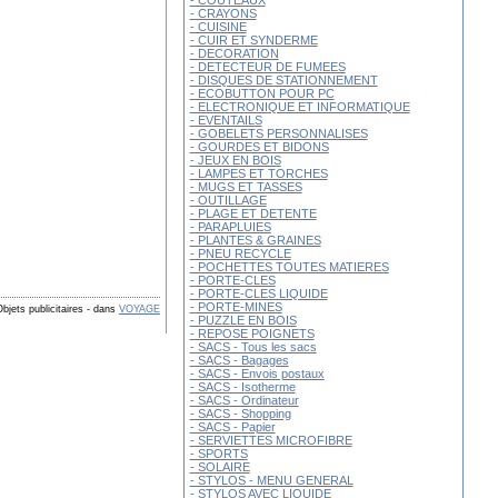
- COUTEAUX
- CRAYONS
- CUISINE
- CUIR ET SYNDERME
- DECORATION
- DETECTEUR DE FUMEES
- DISQUES DE STATIONNEMENT
- ECOBUTTON POUR PC
- ELECTRONIQUE ET INFORMATIQUE
- EVENTAILS
- GOBELETS PERSONNALISES
- GOURDES ET BIDONS
- JEUX EN BOIS
- LAMPES ET TORCHES
- MUGS ET TASSES
- OUTILLAGE
- PLAGE ET DETENTE
- PARAPLUIES
- PLANTES & GRAINES
- PNEU RECYCLE
- POCHETTES TOUTES MATIERES
- PORTE-CLES
- PORTE-CLES LIQUIDE
- PORTE-MINES
Objets publicitaires
-
dans
VOYAGE
- PUZZLE EN BOIS
- REPOSE POIGNETS
- SACS - Tous les sacs
- SACS - Bagages
- SACS - Envois postaux
- SACS - Isotherme
- SACS - Ordinateur
- SACS - Shopping
- SACS - Papier
- SERVIETTES MICROFIBRE
- SPORTS
- SOLAIRE
- STYLOS - MENU GENERAL
- STYLOS AVEC LIQUIDE