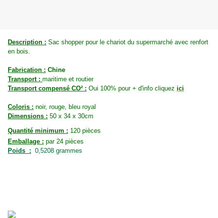
Description :
Sac shopper pour le chariot du supermarché avec renfort
en bois.
Fabrication :
Chine
Transport :
maritime et routier
Transport compensé CO² :
Oui 100% pour + d'info cliquez
ici
Coloris :
noir, rouge, bleu royal
Dimensions :
50 x 34 x 30cm
Quantité minimum :
120 pièces
Emballage :
par 24 pièces
Poids :
0,5208 grammes