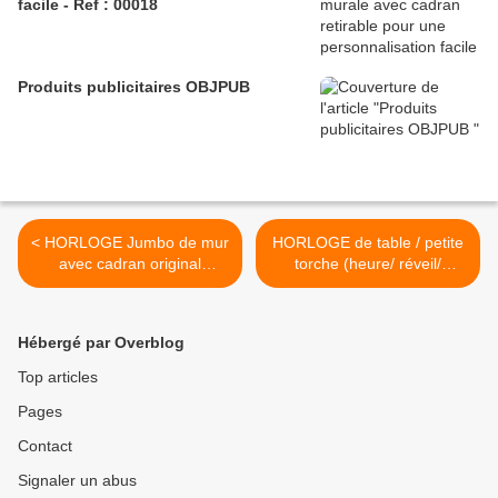
facile - Ref : 00018
Produits publicitaires OBJPUB
< HORLOGE Jumbo de mur
HORLOGE de table / petite
avec cadran original
torche (heure/ réveil/
amovible pour une
dateur/ jour de la semaine/
personnalisation facile - Ref
chronomètre) - Ref : 04029
: 00257
>
Hébergé par Overblog
Top articles
Pages
Contact
Signaler un abus