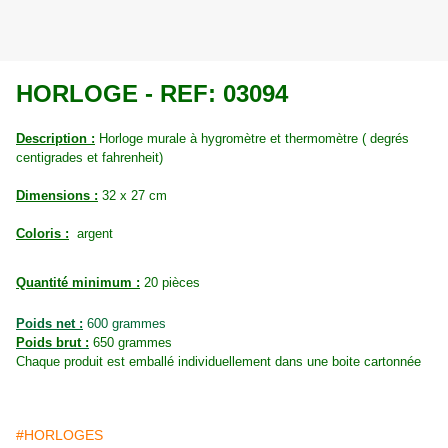
HORLOGE - REF: 03094
Description :
Horloge murale à hygromètre et thermomètre ( degrés
centigrades et fahrenheit)
Dimensions :
32 x 27 cm
Coloris :
argent
Quantité minimum :
20 pièces
Poids net :
600 grammes
Poids brut :
650
grammes
Chaque produit est emballé individuellement dans une boite cartonnée
#HORLOGES