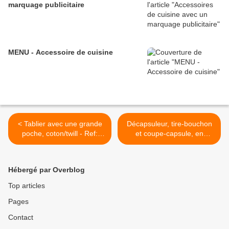
marquage publicitaire
MENU - Accessoire de cuisine
< Tablier avec une grande
Décapsuleur, tire-bouchon
poche, coton/twill - Ref:
et coupe-capsule, en
GO62-00C0311
plastique transparent - Ref:
04007 >
Hébergé par Overblog
Top articles
Pages
Contact