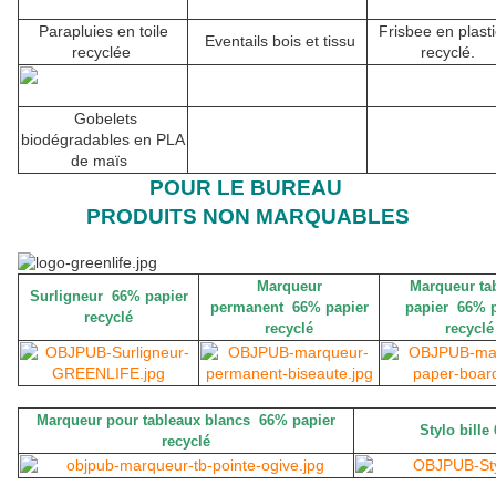
Parapluies en toile
Frisbee en plast
Eventails bois et tissu
recyclée
recyclé.
Gobelets
biodégradables en PLA
de maïs
POUR LE BUREAU
PRODUITS NON MARQUABLES
Marqueur
Marqueur ta
Surligneur 66% papier
permanent 66% papier
papier 66% p
recyclé
recyclé
recyclé
Marqueur pour tableaux blancs 66% papier
Stylo bille
recyclé