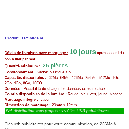
Produit CO2Solidaire
10 jours
Délais de livraison avec marquage :
après accord du
bon à tirer par mail.
25 pièces
Quantité minimum :
Condionnement :
Sachet plastique zip
Capacités disponibles :
32Mo, 64Mo, 128Mo, 256Mo, 512Mo, 1Go,
2Go, 4Go, 8Go, 16GO.
Données :
Possibilité de charger les données de votre choix.
Coloris disponibles de la lumière :
Rouge, bleu, vert, jaune, blanche
Marquage intégré :
Laser
Dimension de marquage:
20mm x 12mm
A distribution vous propose ses Clés USB publicitaires
Clés usb publicitaires pour votre communication, de 256Mo à