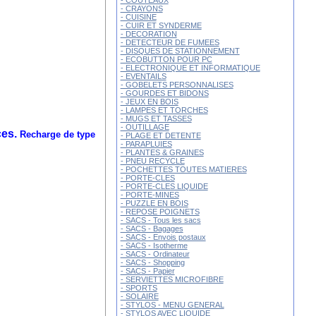
- COUTEAUX
- CRAYONS
- CUISINE
- CUIR ET SYNDERME
- DECORATION
- DETECTEUR DE FUMEES
- DISQUES DE STATIONNEMENT
- ECOBUTTON POUR PC
- ELECTRONIQUE ET INFORMATIQUE
- EVENTAILS
- GOBELETS PERSONNALISES
- GOURDES ET BIDONS
- JEUX EN BOIS
- LAMPES ET TORCHES
- MUGS ET TASSES
- OUTILLAGE
ces.
Recharge de type
- PLAGE ET DETENTE
- PARAPLUIES
.
- PLANTES & GRAINES
- PNEU RECYCLE
- POCHETTES TOUTES MATIERES
- PORTE-CLES
- PORTE-CLES LIQUIDE
- PORTE-MINES
- PUZZLE EN BOIS
- REPOSE POIGNETS
- SACS - Tous les sacs
- SACS - Bagages
- SACS - Envois postaux
- SACS - Isotherme
- SACS - Ordinateur
- SACS - Shopping
- SACS - Papier
- SERVIETTES MICROFIBRE
- SPORTS
- SOLAIRE
- STYLOS - MENU GENERAL
- STYLOS AVEC LIQUIDE