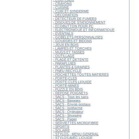
- COUTEAUX
- CRAYONS
- CUISINE
- CUIR ET SYNDERME
- DECORATION
- DETECTEUR DE FUMEES
- DISQUES DE STATIONNEMENT
- ECOBUTTON POUR PC
- ELECTRONIQUE ET INFORMATIQUE
- EVENTAILS
- GOBELETS PERSONNALISES
- GOURDES ET BIDONS
- JEUX EN BOIS
- LAMPES ET TORCHES
- MUGS ET TASSES
- OUTILLAGE
- PLAGE ET DETENTE
- PARAPLUIES
- PLANTES & GRAINES
- PNEU RECYCLE
- POCHETTES TOUTES MATIERES
- PORTE-CLES
- PORTE-CLES LIQUIDE
- PORTE-MINES
- PUZZLE EN BOIS
- REPOSE POIGNETS
- SACS - Tous les sacs
- SACS - Bagages
- SACS - Envois postaux
- SACS - Isotherme
- SACS - Ordinateur
- SACS - Shopping
- SACS - Papier
- SERVIETTES MICROFIBRE
- SPORTS
- SOLAIRE
- STYLOS - MENU GENERAL
- STYLOS AVEC LIQUIDE