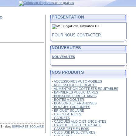
PRESENTATION
FR
POUR NOUS CONTACTER
NOUVEAUTES
NOUVEAUTES
NOS PRODUITS
- ACCESSOIRES AUTOMOBILES
- ACCESSOIRES DE BEAUTE
- ALIMENTATION COFFRETS EQUITABLES
- BANNIERES PUBLICITAIRES
- BOISSONS PUBLICITAIRES
- BOÎTES A GOÛTER
- BONBONS ET FRIANDISES
- BOUGIES PARFUMEES
- BRIQUET SOLAIRE
- CALCULATRICES
- CARNETS
- CASQUES AUDIO ET ENCEINTES
- CASQUETTES ET CHAPEAUX
UB
-
dans
BUREAU ET SCOLAIRE
- CASSE-TÊTE EN BOIS
- CLES USB PUBLICITAIRES