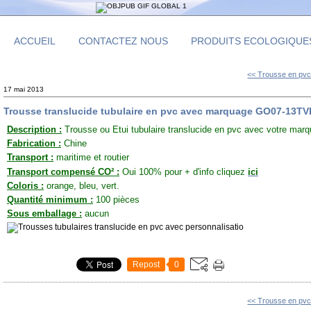
ACCUEIL
CONTACTEZ NOUS
PRODUITS ECOLOGIQUE
<< Trousse en pvc 
17 mai 2013
Trousse translucide tubulaire en pvc avec marquage GO07-13TV
Description :
Trousse ou Etui tubulaire translucide en pvc avec votre marq
Fabrication :
Chine
Transport :
maritime et routier
Transport compensé CO² :
Oui 100% pour + d'info cliquez
ici
Coloris :
orange, bleu, vert.
Quantité minimum :
100 pièces
Sous emballage :
aucun
Repost
0
<< Trousse en pvc 