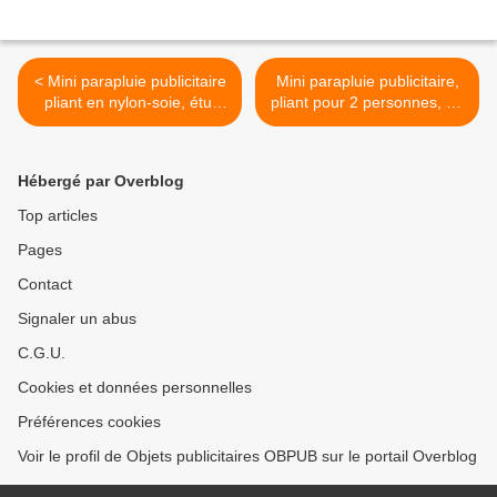
< Mini parapluie publicitaire
Mini parapluie publicitaire,
pliant en nylon-soie, étui
pliant pour 2 personnes, en
semi-rigide (fermeture à
nylon-soie, gaine à 2
glissière). il s'accroche à la
poignées - Ref : 04097 >
ceinture - Ref : 04011
Hébergé par Overblog
Top articles
Pages
Contact
Signaler un abus
C.G.U.
Cookies et données personnelles
Préférences cookies
Voir le profil de Objets publicitaires OBPUB sur le portail Overblog