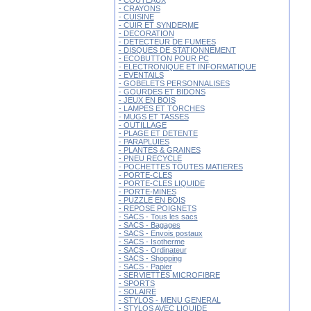
- COUTEAUX
- CRAYONS
- CUISINE
- CUIR ET SYNDERME
- DECORATION
- DETECTEUR DE FUMEES
- DISQUES DE STATIONNEMENT
- ECOBUTTON POUR PC
- ELECTRONIQUE ET INFORMATIQUE
- EVENTAILS
- GOBELETS PERSONNALISES
- GOURDES ET BIDONS
- JEUX EN BOIS
- LAMPES ET TORCHES
- MUGS ET TASSES
- OUTILLAGE
- PLAGE ET DETENTE
- PARAPLUIES
- PLANTES & GRAINES
- PNEU RECYCLE
- POCHETTES TOUTES MATIERES
- PORTE-CLES
- PORTE-CLES LIQUIDE
- PORTE-MINES
- PUZZLE EN BOIS
- REPOSE POIGNETS
- SACS - Tous les sacs
- SACS - Bagages
- SACS - Envois postaux
- SACS - Isotherme
- SACS - Ordinateur
- SACS - Shopping
- SACS - Papier
- SERVIETTES MICROFIBRE
- SPORTS
- SOLAIRE
- STYLOS - MENU GENERAL
- STYLOS AVEC LIQUIDE