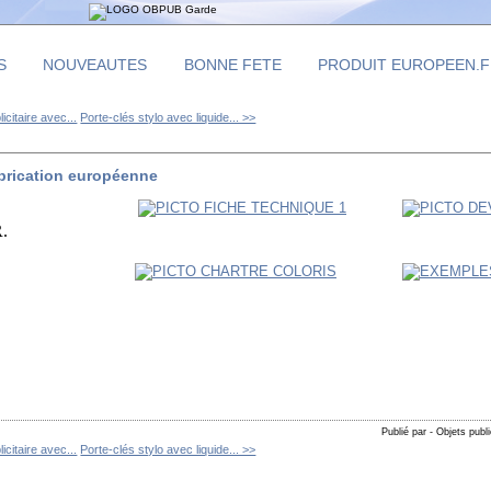
S
NOUVEAUTES
BONNE FETE
PRODUIT EUROPEEN.
icitaire avec...
Porte-clés stylo avec liquide... >>
fabrication européenne
.
Publié par - Objets publi
icitaire avec...
Porte-clés stylo avec liquide... >>