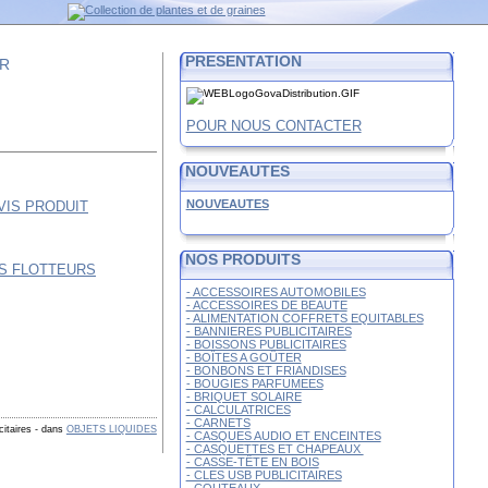
PRESENTATION
FR
POUR NOUS CONTACTER
NOUVEAUTES
NOUVEAUTES
NOS PRODUITS
- ACCESSOIRES AUTOMOBILES
- ACCESSOIRES DE BEAUTE
- ALIMENTATION COFFRETS EQUITABLES
- BANNIERES PUBLICITAIRES
- BOISSONS PUBLICITAIRES
- BOÎTES A GOÛTER
- BONBONS ET FRIANDISES
- BOUGIES PARFUMEES
- BRIQUET SOLAIRE
- CALCULATRICES
- CARNETS
citaires
-
dans
OBJETS LIQUIDES
- CASQUES AUDIO ET ENCEINTES
- CASQUETTES ET CHAPEAUX
- CASSE-TÊTE EN BOIS
- CLES USB PUBLICITAIRES