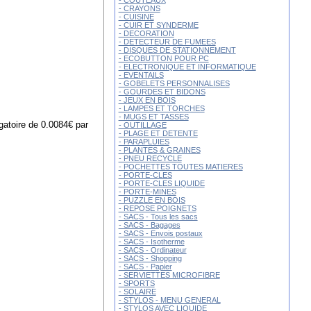
- COUTEAUX
- CRAYONS
- CUISINE
- CUIR ET SYNDERME
- DECORATION
- DETECTEUR DE FUMEES
- DISQUES DE STATIONNEMENT
- ECOBUTTON POUR PC
- ELECTRONIQUE ET INFORMATIQUE
- EVENTAILS
- GOBELETS PERSONNALISES
- GOURDES ET BIDONS
- JEUX EN BOIS
- LAMPES ET TORCHES
- MUGS ET TASSES
gatoire de 0.0084€ par
- OUTILLAGE
- PLAGE ET DETENTE
- PARAPLUIES
- PLANTES & GRAINES
- PNEU RECYCLE
- POCHETTES TOUTES MATIERES
- PORTE-CLES
- PORTE-CLES LIQUIDE
- PORTE-MINES
- PUZZLE EN BOIS
- REPOSE POIGNETS
- SACS - Tous les sacs
- SACS - Bagages
- SACS - Envois postaux
- SACS - Isotherme
- SACS - Ordinateur
- SACS - Shopping
- SACS - Papier
- SERVIETTES MICROFIBRE
- SPORTS
- SOLAIRE
- STYLOS - MENU GENERAL
- STYLOS AVEC LIQUIDE