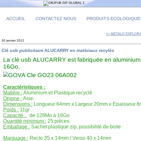
ACCUEIL
CONTACTEZ NOUS
PRODUITS ECOLOGIQUE
<< METALO EXPLORAT
30 janvier 2012
Clé usb publicitaire ALUCARRY en matériaux recylés
La clé usb ALUCARRY est fabriquée en aluminium br
16Go.
Caractéristiques :
Matière :
Aluminium et Plastique recyclé
Origine :
Asie.
Dimensions :
Longueur 64mm x Largeur 20mm x Epaisseur 
Poids :
11gr
Capacité :
de 128Mo à 16Go
Quantité minimum :
25 pièces.
Emballage :
Sachet plastique zip, possibilité de boite
Marquage :
Recto 35 x 14mm / Verso 40 x 14mm