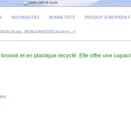
S
NOUVEAUTES
BONNE FETE
PRODUIT EUROPEEN.
EUR Clé usb...
METALO AVIATEUR Clé usb en... >>
ossé et en plastique recyclé. Elle offre une capac
8mm