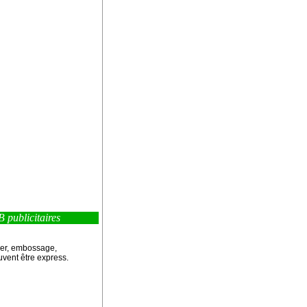
itaires
ser, embossage,
euvent être express.