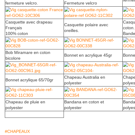
ferme
fermeture velcro.
Fermeture velcro
Casquette avec drapeau
Casqu
Casquette polaire avec
Français
coton.
oreilles.
100% coton
Bande
Bob Miramare en coton
Bonnet en acrylique 45gr
Bonnet
bicolore
Chapeau Australia en
Chape
Bonnet acrylique 65/70gr
polyester
polyes
Chapeau de pluie en
Bandana en coton et
Banda
polyester
polyester
polyes
#CHAPEAUX