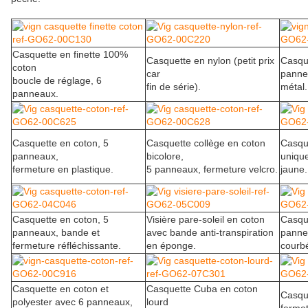
Casquette en finette 100%
Casquette en nylon (petit prix
Casque
coton
car
panne
boucle de réglage, 6
fin de série).
métal.
panneaux.
Casquette en coton, 5
Casquette collège en coton
Casque
panneaux,
bicolore,
uniqu
fermeture en plastique.
5 panneaux, fermeture velcro.
jaune.
Casquette en coton, 5
Visière pare-soleil en coton
Casque
panneaux, bande et
avec bande anti-transpiration
pannea
fermeture réfléchissante.
en éponge.
courb
Casquette en coton et
Casquette Cuba en coton
Casqu
polyester avec 6 panneaux,
lourd