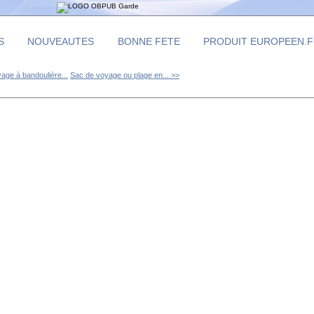
S
NOUVEAUTES
BONNE FETE
PRODUIT EUROPEEN.
age à bandoulière...
Sac de voyage ou plage en... >>