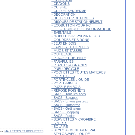
- COUTEAUX
- CRAYONS
- CUISINE
- CUIR ET SYNDERME
- DECORATION
- DETECTEUR DE FUMEES
- DISQUES DE STATIONNEMENT
- ECOBUTTON POUR PC
- ELECTRONIQUE ET INFORMATIQUE
- EVENTAILS
- GOBELETS PERSONNALISES
- GOURDES ET BIDONS
- JEUX EN BOIS
- LAMPES ET TORCHES
- MUGS ET TASSES
- OUTILLAGE
- PLAGE ET DETENTE
- PARAPLUIES
- PLANTES & GRAINES
- PNEU RECYCLE
- POCHETTES TOUTES MATIERES
- PORTE-CLES
- PORTE-CLES LIQUIDE
- PORTE-MINES
- PUZZLE EN BOIS
- REPOSE POIGNETS
- SACS - Tous les sacs
- SACS - Bagages
- SACS - Envois postaux
- SACS - Isotherme
- SACS - Ordinateur
- SACS - Shopping
- SACS - Papier
- SERVIETTES MICROFIBRE
- SPORTS
- SOLAIRE
- STYLOS - MENU GENERAL
ans
MALLETTES ET POCHETTES
- STYLOS AVEC LIQUIDE