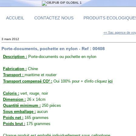
ACCUEIL
CONTACTEZ NOUS
PRODUITS ECOLOGIQUE
<< Sac agence de voy
3 mars 2012
Porte-documents, pochette en nylon - Ref : 00408
Description :
Porte-documents ou pochette en nylon
Fabrication :
Chine
Transport :
maritime et routier
Transport compensé CO² :
Oui 100% pour + d'info cliquez
ici
Coloris :
vert, rouge, noir
Dimension :
26 x 14cm
Quantité minimum :
250 pièces
Sous emballage :
aucun
Poids net :
165 grammes
Poids brut :
175
grammes
Chaque produit est emballé individuellement sous cellophane