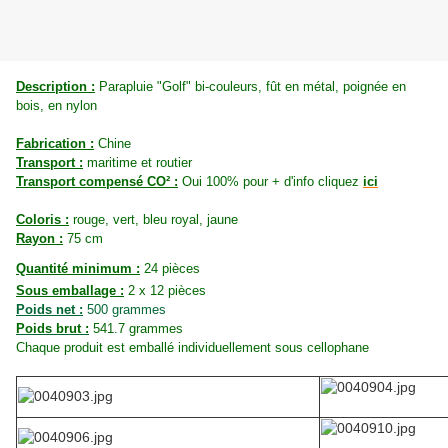
Description :
Parapluie "Golf" bi-couleurs, fût en métal, poignée en
bois, en nylon
Fabrication :
Chine
Transport :
maritime et routier
Transport compensé CO² :
Oui 100% pour + d'info cliquez
ici
Coloris :
rouge, vert, bleu royal, jaune
Rayon :
75 cm
Quantité minimum :
24 pièces
Sous emballage :
2 x 12 pièces
Poids net :
500 grammes
Poids brut :
541.7
grammes
Chaque produit est emballé individuellement sous cellophane