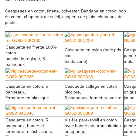
Casquettes en coton, finette, polyester. Bandana en coton, bob
en coton, chapeaux de soleil, chapeau de pluie, chapeaux de
pêche.
Casquette en finette 100%
Casquette en nylon (petit prix
Casque
coton
car
panne
boucle de réglage, 6
fin de série).
métal.
panneaux.
Casquette en coton, 5
Casquette collège en coton
Casque
panneaux,
bicolore,
uniqu
fermeture en plastique.
5 panneaux, fermeture velcro.
jaune.
Casquette en coton, 5
Visière pare-soleil en coton
Casque
panneaux, bande et
avec bande anti-transpiration
pannea
fermeture réfléchissante.
en éponge.
courb