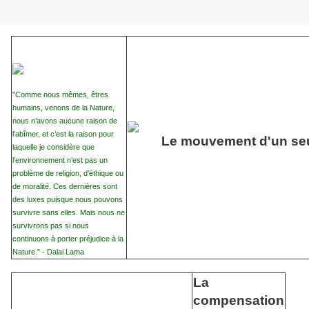
"Comme nous mêmes, êtres
humains, venons de la Nature,
nous n’avons aucune raison de
l’abîmer, et c’est la raison pour
Le mouvement d'un seul
laquelle je considère que
l’environnement n’est pas un
problème de religion, d’éthique ou
de moralité. Ces dernières sont
des luxes puisque nous pouvons
survivre sans elles. Mais nous ne
survivrons pas si nous
continuons à porter préjudice à la
Nature." - Dalai Lama
La
compensation