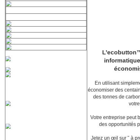
L’ecobutton™
informatique
économis
En utilisant simplem
économiser des centaines
des tonnes de carbon
votr
Votre entreprise peut 
des opportunités 
Jetez un œil sur " à p