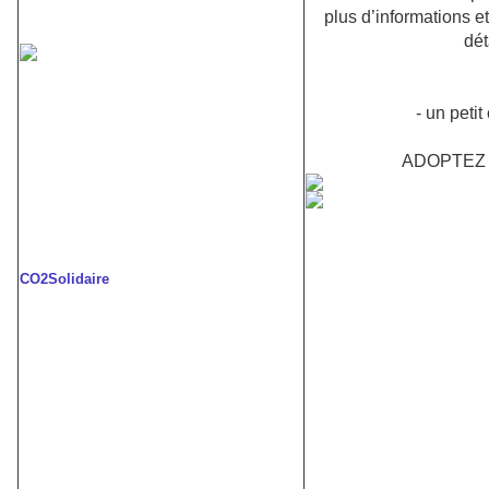
plus d’informations e
dét
- un peti
ADOPTEZ 
CO2Solidaire